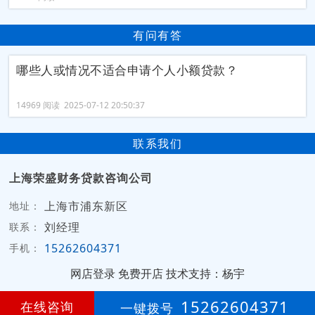
有问有答
哪些人或情况不适合申请个人小额贷款？
14969 阅读 2025-07-12 20:50:37
联系我们
上海荣盛财务贷款咨询公司
上海市浦东新区
地址：
刘经理
联系：
15262604371
手机：
网店登录
免费开店
技术支持：杨宇
第
2年
15262604371
在线咨询
一键拨号