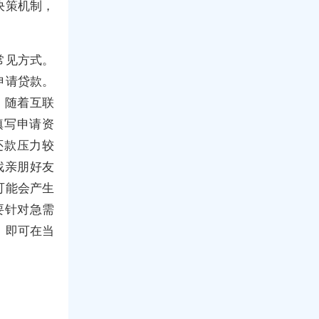
决策机制，
常见方式。
申请贷款。
：随着互联
填写申请资
还款压力较
找亲朋好友
可能会产生
要针对急需
，即可在当