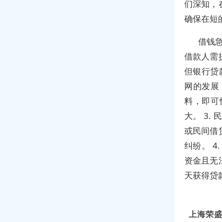
们深知，
确保在短
借钱急
借款人需
但银行贷
网的发展
料，即可
大。 3
或民间借
纠纷。 
资金且无
天获得贷
上海荣