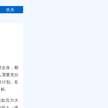
联系
是企业，都
人需要充分
款计划。在
目标。
还款压力大
放款人：借